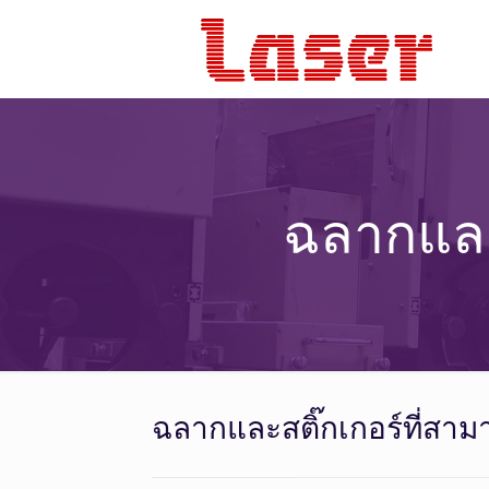
ฉลากและ
ฉลากและสติ๊กเกอร์ที่สา